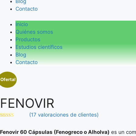
Blog
Contacto
Inicio
Quiénes somos
Productos
Estudios científicos
Blog
Contacto
¡Oferta!
FENOVIR
(
17
valoraciones de clientes)
Valorado
17
con
4.76
de
Fenovir 60 Cápsulas (Fenogreco o Alholva)
es un comp
5 en base a