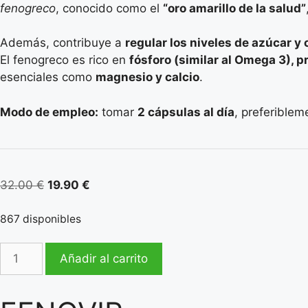
valoracione
fenogreco
, conocido como el
“oro amarillo de la salud”
s de clientes
Además, contribuye a
regular los niveles de azúcar y 
El fenogreco es rico en
fósforo (similar al Omega 3), p
esenciales como
magnesio y calcio
.
Modo de empleo:
tomar
2 cápsulas al día
, preferible
El
El
32.00
€
19.90
€
precio
precio
original
actual
867 disponibles
era:
es:
FENOVIR
32.00 €.
19.90 €.
Añadir al carrito
cantidad