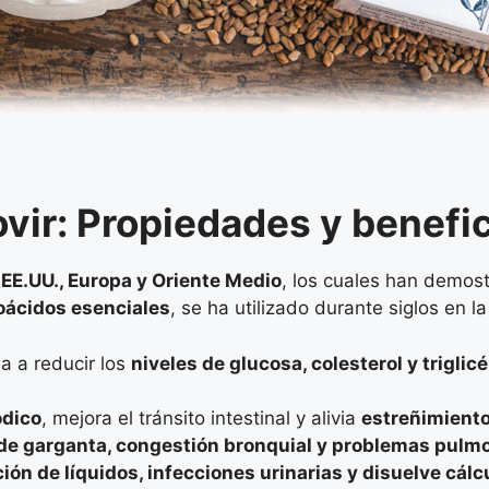
ovir: Propiedades y benef
n
EE.UU., Europa y Oriente Medio
, los cuales han demost
oácidos esenciales
, se ha utilizado durante siglos en 
a a reducir los
niveles de glucosa, colesterol y triglic
dico
, mejora el tránsito intestinal y alivia
estreñimiento
de garganta, congestión bronquial y problemas pulm
ión de líquidos, infecciones urinarias y disuelve cálc