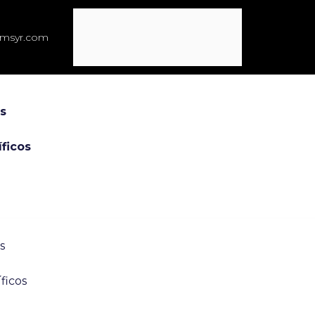
emsyr.com
s
íficos
s
ficos